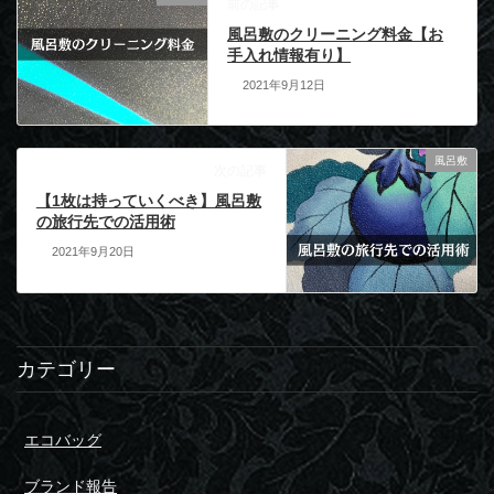
前の記事
風呂敷のクリーニング料金【お
手入れ情報有り】
2021年9月12日
風呂敷
次の記事
【1枚は持っていくべき】風呂敷
の旅行先での活用術
2021年9月20日
カテゴリー
エコバッグ
ブランド報告