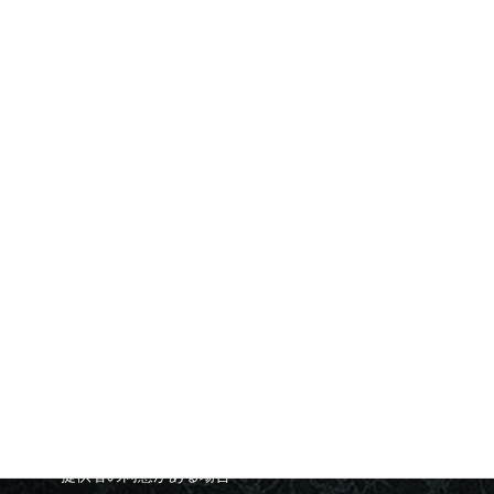
的以外では利用いたしません。
個人情報の保管
お客さまの個人情報を正確かつ最新の状態に保ち、
個人情報への不正アクセス・紛失・破損・改ざん・
漏洩などを防止するため、セキュリティシステムの
維持等の必要な措置を講じ、安全対策を実施し個人
情報の厳重な管理を行ないます。
個人情報の第三者への開示
次の場合を除いて、お客様からいただいた個人情報
を、第三者に開示することはありません。
提供者の同意がある場合