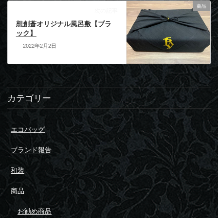
商品
次の記事
想創蒼オリジナル風呂敷【ブラ
ック】
2022年2月2日
カテゴリー
エコバッグ
ブランド報告
和装
商品
お勧め商品