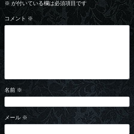
※
が付いている欄は必須項目です
コメント
※
名前
※
メール
※